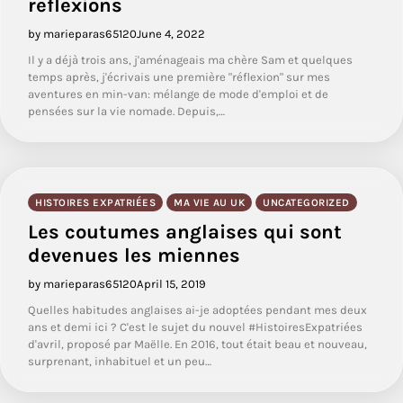
reflexions
by marieparas65120
June 4, 2022
Il y a déjà trois ans, j'aménageais ma chère Sam et quelques
temps après, j'écrivais une première "réflexion" sur mes
aventures en min-van: mélange de mode d'emploi et de
pensées sur la vie nomade. Depuis,…
HISTOIRES EXPATRIÉES
MA VIE AU UK
UNCATEGORIZED
Les coutumes anglaises qui sont
devenues les miennes
by marieparas65120
April 15, 2019
Quelles habitudes anglaises ai-je adoptées pendant mes deux
ans et demi ici ? C'est le sujet du nouvel #HistoiresExpatriées
d'avril, proposé par Maëlle. En 2016, tout était beau et nouveau,
surprenant, inhabituel et un peu…