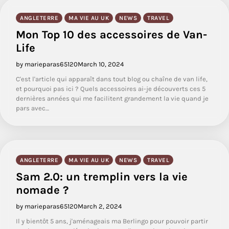
ANGLETERRE
MA VIE AU UK
NEWS
TRAVEL
Mon Top 10 des accessoires de Van-
Life
by marieparas65120
March 10, 2024
C'est l'article qui apparaît dans tout blog ou chaîne de van life,
et pourquoi pas ici ? Quels accessoires ai-je découverts ces 5
dernières années qui me facilitent grandement la vie quand je
pars avec…
ANGLETERRE
MA VIE AU UK
NEWS
TRAVEL
Sam 2.0: un tremplin vers la vie
nomade ?
by marieparas65120
March 2, 2024
Il y bientôt 5 ans, j'aménageais ma Berlingo pour pouvoir partir