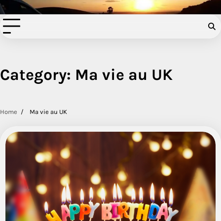
Filer à l'anglaise
Skip
to
content
Category:
Ma vie au UK
Home
Ma vie au UK