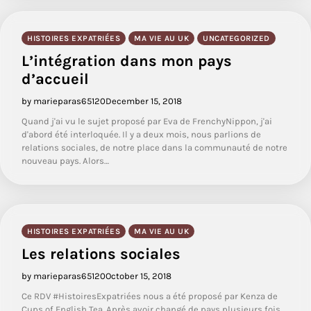
HISTOIRES EXPATRIÉES
MA VIE AU UK
UNCATEGORIZED
L’intégration dans mon pays
d’accueil
by marieparas65120
December 15, 2018
Quand j'ai vu le sujet proposé par Eva de FrenchyNippon, j'ai
d'abord été interloquée. Il y a deux mois, nous parlions de
relations sociales, de notre place dans la communauté de notre
nouveau pays. Alors…
HISTOIRES EXPATRIÉES
MA VIE AU UK
Les relations sociales
by marieparas65120
October 15, 2018
Ce RDV #HistoiresExpatriées nous a été proposé par Kenza de
Cups of English Tea. Après avoir changé de pays plusieurs fois