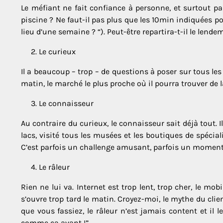
Le méfiant ne fait confiance à personne, et surtout pa
piscine ? Ne faut-il pas plus que les 10min indiquées po
lieu d’une semaine ? “). Peut-être repartira-t-il le len
2. Le curieux
Il a beaucoup – trop – de questions à poser sur tous les s
matin, le marché le plus proche où il pourra trouver de l
3. Le connaisseur
Au contraire du curieux, le connaisseur sait déjà tout. 
lacs, visité tous les musées et les boutiques de spécialit
C’est parfois un challenge amusant, parfois un moment 
4. Le râleur
Rien ne lui va. Internet est trop lent, trop cher, le mob
s’ouvre trop tard le matin. Croyez-moi, le mythe du clie
que vous fassiez, le râleur n’est jamais content et il le
comme ça avant !”