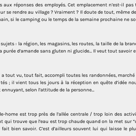
s aux réponses des employés. Cet emplacement n’est-il pas tr
ur se rendre au village ? Vraiment ? Il doute de tout, même de
demain, si le camping ou le temps de la semaine prochaine ne s
ujets : la région, les magasins, les routes, la taille de la bra
a purée d’amande sans gluten ni glucide… Il veut tout savoir et 
Il a tout vu, tout fait, accompli toutes les randonnées, marché
és ; il vient tous les jours à la réception en quête d’idée nouv
ennuyant, selon l’attitude de la personne…
ile-home est trop près de l’allée centrale / trop loin des activ
nt qui trouve que l’eau est trop chaude quand on la met sur “c
 fait bien savoir. C’est d’ailleurs souvent lui qui laisse le pl