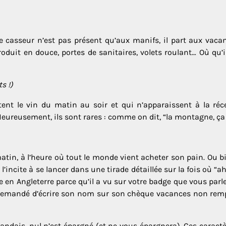
e casseur n’est pas présent qu’aux manifs, il part aux vaca
roduit en douce, portes de sanitaires, volets roulant… Où qu’i
s !)
ntent le vin du matin au soir et qui n’apparaissent à la r
Heureusement, ils sont rares : comme on dit, “la montagne, ça
matin, à l’heure où tout le monde vient acheter son pain. O
l’incite à se lancer dans une tirade détaillée sur la fois où “ah 
en Angleterre parce qu’il a vu sur votre badge que vous parle
demandé d’écrire son nom sur son chèque vacances non rempli
andais, nul n’est épargné (et ne vous épargnera). Ces carac