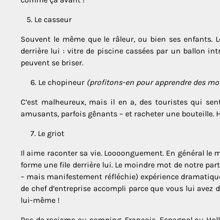
5. Le casseur
Souvent le même que le râleur, ou bien ses enfants. L
derrière lui : vitre de piscine cassées par un ballon int
peuvent se briser.
6. Le chopineur
(profitons-en pour apprendre des mot
C’est malheureux, mais il en a, des touristes qui se
amusants, parfois gênants – et racheter une bouteille. 
7. Le griot
Il aime raconter sa vie. Loooonguement. En général le 
forme une file derrière lui. Le moindre mot de notre part 
– mais manifestement réfléchie) expérience dramatique 
de chef d’entreprise accompli parce que vous lui avez 
lui-même !
Pas de racisme au camping, Français, Espagnol ou Holl