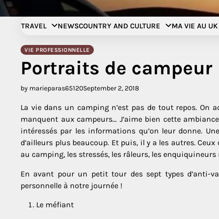
Skip
to
TRAVEL
NEWS
COUNTRY AND CULTURE
MA VIE AU UK
content
VIE PROFESSIONNELLE
Portraits de campeur
by marieparas65120
September 2, 2018
La vie dans un camping n’est pas de tout repos. On acc
manquent aux campeurs… J’aime bien cette ambiance de
intéressés par les informations qu’on leur donne. Une
d’ailleurs plus beaucoup. Et puis, il y a les autres. C
au camping, les stressés, les râleurs, les enquiquineurs
En avant pour un petit tour des sept types d’anti-v
personnelle à notre journée !
Le méfiant