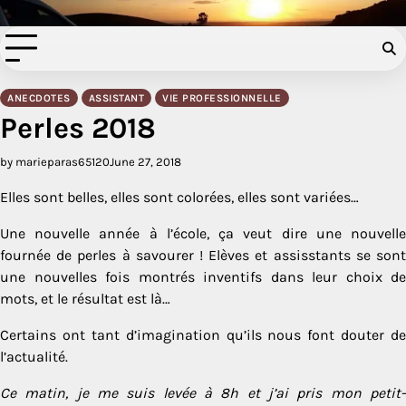
Filer à l'anglaise
Skip
to
content
ANECDOTES
ASSISTANT
VIE PROFESSIONNELLE
Perles 2018
by marieparas65120
June 27, 2018
Elles sont belles, elles sont colorées, elles sont variées…
Une nouvelle année à l’école, ça veut dire une nouvelle
fournée de perles à savourer ! Elèves et assisstants se sont
une nouvelles fois montrés inventifs dans leur choix de
mots, et le résultat est là…
Certains ont tant d’imagination qu’ils nous font douter de
l’actualité.
Ce matin, je me suis levée à 8h et j’ai pris mon petit-