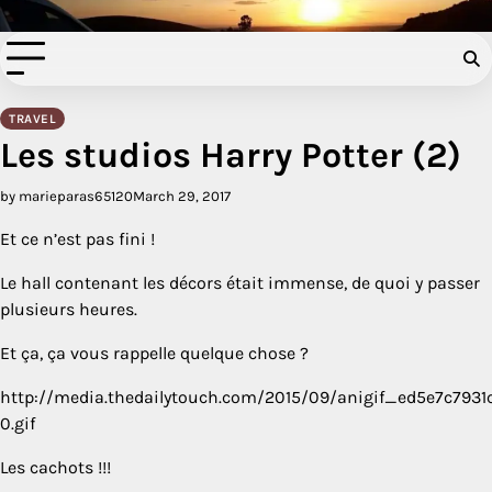
Filer à l'anglaise
Skip
to
content
TRAVEL
Les studios Harry Potter (2)
by marieparas65120
March 29, 2017
Et ce n’est pas fini !
Le hall contenant les décors était immense, de quoi y passer
plusieurs heures.
Et ça, ça vous rappelle quelque chose ?
http://media.thedailytouch.com/2015/09/anigif_ed5e7c793
0.gif
Les cachots !!!