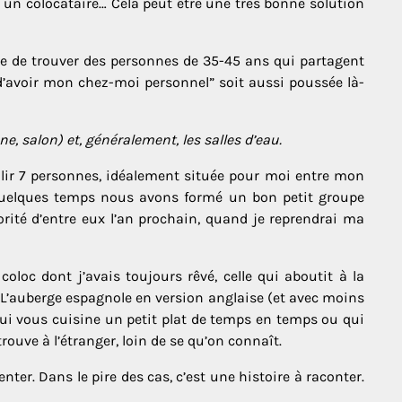
 un colocataire… Cela peut être une très bonne solution
 rare de trouver des personnes de 35-45 ans qui partagent
 d’avoir mon chez-moi personnel” soit aussi poussée là-
 salon) et, généralement, les salles d’eau.
llir 7 personnes, idéalement située pour moi entre mon
e quelques temps nous avons formé un bon petit groupe
orité d’entre eux l’an prochain, quand je reprendrai ma
coloc dont j’avais toujours rêvé, celle qui aboutit à la
. L’auberge espagnole en version anglaise (et avec moins
qui vous cuisine un petit plat de temps en temps ou qui
ouve à l’étranger, loin de se qu’on connaît.
nter. Dans le pire des cas, c’est une histoire à raconter.