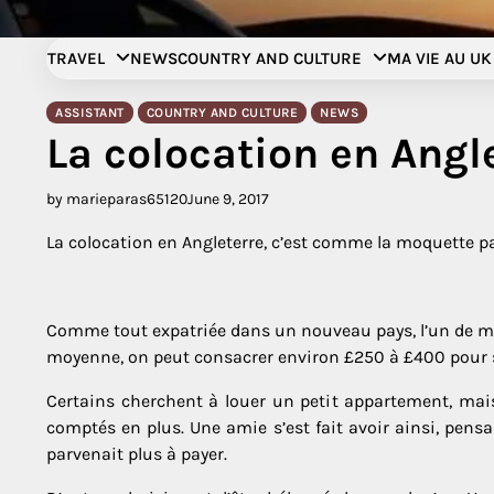
Skip
to
TRAVEL
NEWS
COUNTRY AND CULTURE
MA VIE AU UK
content
ASSISTANT
COUNTRY AND CULTURE
NEWS
La colocation en Angl
by marieparas65120
June 9, 2017
La colocation en Angleterre, c’est comme la moquette pa
Comme tout expatriée dans un nouveau pays, l’un de mes
moyenne, on peut consacrer environ £250 à £400 pour son
Certains cherchent à louer un petit appartement, mais c’
comptés en plus. Une amie s’est fait avoir ainsi, pensa
parvenait plus à payer.