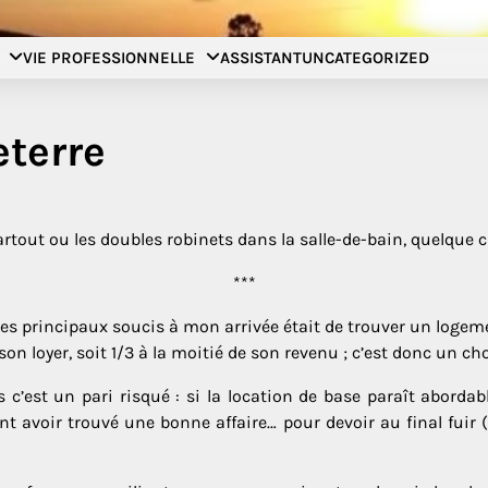
Filer à l'anglaise
VIE PROFESSIONNELLE
ASSISTANT
UNCATEGORIZED
eterre
rtout ou les doubles robinets dans la salle-de-bain, quelque
***
 principaux soucis à mon arrivée était de trouver un logement
 loyer, soit 1/3 à la moitié de son revenu ; c’est donc un ch
est un pari risqué : si la location de base paraît abordable,
nt avoir trouvé une bonne affaire… pour devoir au final fuir 