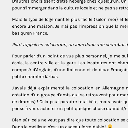
D’autres choisissent d’être hébergé chez quelqu’un. Un
pour s’immerger dans la culture locale et ne pas se retro
Mais le type de logement le plus facile (selon moi) et l
encore une maison. Je n’ai pas l’impression que la men
bas qu’en France.
Petit rappel: en colocation, on loue donc une chambre d
Pour parler d’un point de vue plus personnel, je me s
école, le centre-ville et la gare. Les locataires on
composé d’Anglais, d’une Italienne et de deux Français
petite chambre là-bas.
J’avais déjà expérimenté la colocation en Allemagne mai
création d’un groupe d’amis qui se retrouvent pour mang
de drames) ! Cela peut paraître tout bête, mais avoir 
pense à vous acheter un petit quelque chose quand il/el
Bien sûr, cela ne veut pas dire que toute colocation se d
Dans le meilleur, c’est un cadeau formidable !