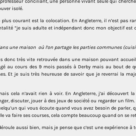
 professeur conciliant, une personne vivant seule qui cherche
uver isolé.
e plus courant est la colocation. En Angleterre, il n’est pas
talité “je suis adulte et indépendant donc mon objectif est
ans une maison où l’on partage les parties communes (cuisine,
uis donc très vite retrouvée dans une maison pouvant accuei
t changé au cours des 9 mois passés à Derby mais au bout d
es. Et je suis très heureuse de savoir que je reverrai la maj
s cela n’avait rien à voir. En Angleterre, j’ai découvert la 
er, discuter, jouer à des jeux de société ou regarder un film
quelqu’un qui vous écoute quand vous avez besoin de parler, 
le va faire ses courses, cela compte beaucoup quand on se retr
éroule aussi bien, mais je pense que c’est une expérience à te