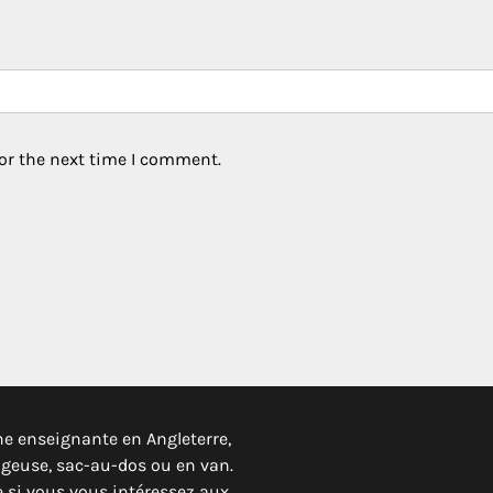
or the next time I comment.
ne enseignante en Angleterre,
ageuse, sac-au-dos ou en van.
 si vous vous intéressez aux