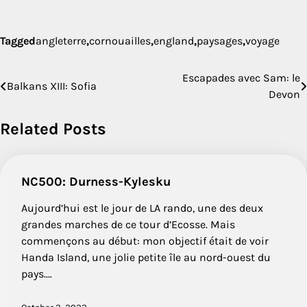
Tagged
angleterre
,
cornouailles
,
england
,
paysages
,
voyage
Escapades avec Sam: le
Post
Balkans XIII: Sofia
Devon
navigation
Related Posts
NC500: Durness-Kylesku
Aujourd’hui est le jour de LA rando, une des deux
grandes marches de ce tour d’Ecosse. Mais
commençons au début: mon objectif était de voir
Handa Island, une jolie petite île au nord-ouest du
pays.…