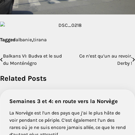
Tagged
albanie
,
tirana
Balkans VI: Budva et le sud
Ce n’est qu’un au revoir,
Post
du Monténégro
Derby !
navigation
Related Posts
Semaines 3 et 4: en route vers la Norvège
La Norvège est l’un des pays que j’ai le plus hâte de
voir pendant ce périple. C’est également l’un des
rares où je ne suis encore jamais allée, ce que le rend
d’autant plus attractif.…