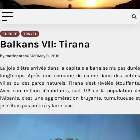
Filer à l'anglaise
Skip
to
content
EUROPE
TRAVEL
Balkans VII: Tirana
by marieparas65120
May 9, 2018
La joie d’être arrivée dans la capitale albanaise n’a pas durée
longtemps. Après une semaine de calme dans des petites
villes ou des parcs naturels, Tirana s’est révélée étouffante.
Avec son million d’habitants, soit 1/3 de la population de
l’Albanie, c’est une agglomération bruyante, tumultueuse et
je n’étais pas prête à y faire face.