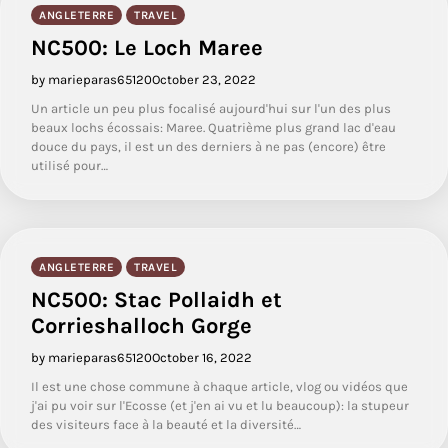
ANGLETERRE
TRAVEL
NC500: Le Loch Maree
by marieparas65120
October 23, 2022
Un article un peu plus focalisé aujourd'hui sur l'un des plus
beaux lochs écossais: Maree. Quatrième plus grand lac d'eau
douce du pays, il est un des derniers à ne pas (encore) être
utilisé pour…
ANGLETERRE
TRAVEL
NC500: Stac Pollaidh et
Corrieshalloch Gorge
by marieparas65120
October 16, 2022
Il est une chose commune à chaque article, vlog ou vidéos que
j'ai pu voir sur l'Ecosse (et j'en ai vu et lu beaucoup): la stupeur
des visiteurs face à la beauté et la diversité…