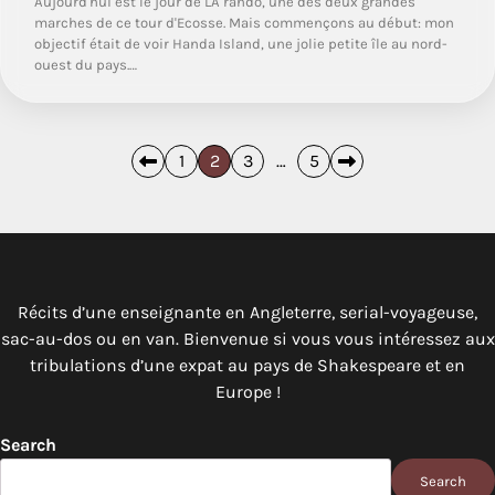
Aujourd'hui est le jour de LA rando, une des deux grandes
marches de ce tour d'Ecosse. Mais commençons au début: mon
objectif était de voir Handa Island, une jolie petite île au nord-
ouest du pays.…
Posts
1
2
3
…
5
pagination
Récits d’une enseignante en Angleterre, serial-voyageuse,
sac-au-dos ou en van. Bienvenue si vous vous intéressez aux
tribulations d’une expat au pays de Shakespeare et en
Europe !
Search
Search