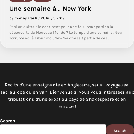
Une semaine à… New York
by marieparas65120
July 1, 2018
Et si on quittait le continent pour une fois, pour partir à la
découverte du Nouveau Monde ? Le temps d'une semaine, New
York, me voilà ! Pour moi, New York faisait partie de ces…
Récits d’une enseignante en Angleterre, serial-voyageuse,
sac-au-dos ou en van. Bienvenue si vous vous intéressez aux
tribulations d’une expat au pays de Shakespeare et en
Europe !
Search
Search